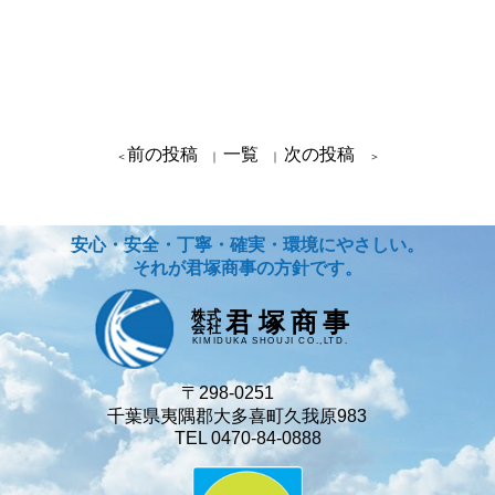
前の投稿
一覧
次の投稿
＜
｜
｜
＞
安心・安全・丁寧・確実・環境にやさしい。
それが君塚商事の方針です。
君塚商事
株式
会社
KIMIDUKA SHOUJI CO.,LTD.
〒298-0251
千葉県夷隅郡大多喜町久我原983
TEL 0470-84-0888